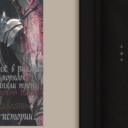
▲
◆
▼