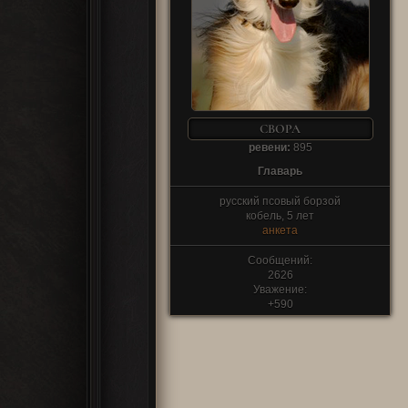
Среди местных ходят слухи о неизвес
20.03.
Открыта запись 
радушием принимают как собак, так и во
25.02.
Обновлена главн
миротворцах мало что известно.
22.02.
Нашему форуму исполняется 3 
всем тем, кто прошел с нами этот путь 
Нас постигали и успехи, и неудачи, и в
это дорогого стоит. Спасибо вам! Жди
СВОРА
ревени:
895
Главарь
русский псовый борзой
кобель, 5 лет
анкета
Сообщений:
2626
Уважение:
+590