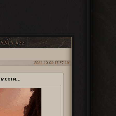
АМА #22
2024-10-04 17:57:19
мести...