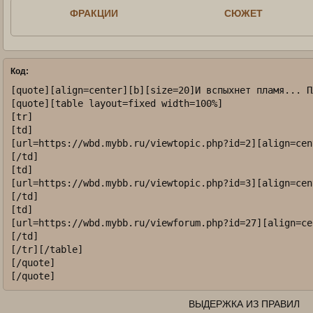
ФРАКЦИИ
СЮЖЕТ
Код:
[quote][align=center][b][size=20]И вспыхнет пламя... П
[quote][table layout=fixed width=100%]

[tr]

[td]

[url=https://wbd.mybb.ru/viewtopic.php?id=2][align=cen
[/td]

[td]

[url=https://wbd.mybb.ru/viewtopic.php?id=3][align=cen
[/td]

[td]

[url=https://wbd.mybb.ru/viewforum.php?id=27][align=ce
[/td]

[/tr][/table]

[/quote]

[/quote]
ВЫДЕРЖКА ИЗ ПРАВИЛ