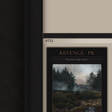
751
REVENGE - PR
Разносчик газет