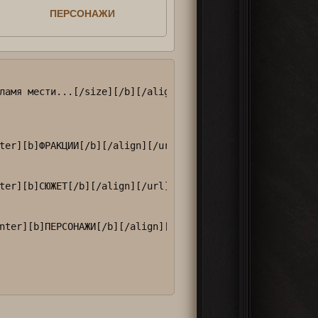
ПЕРСОНАЖИ
ламя мести...[/size][/b][/align][url=https://wbd.mybb.ru
ter][b]ФРАКЦИИ[/b][/align][/url]

ter][b]СЮЖЕТ[/b][/align][/url]

nter][b]ПЕРСОНАЖИ[/b][/align][/url]
