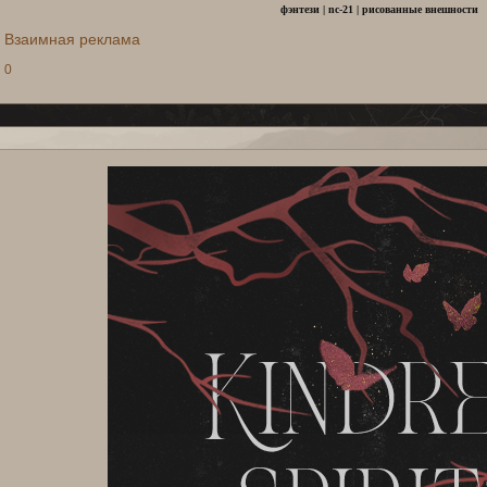
фэнтези | nc-21 | рисованные внешности
Взаимная реклама
0