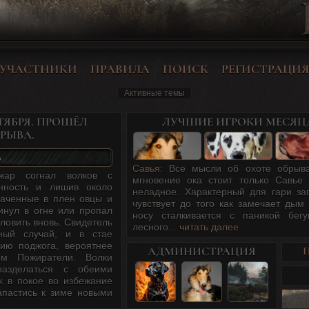
УЧАСТНИКИ
ПРАВИЛА
ПОИСК
РЕГИСТРАЦИЯ
Активные темы
ТЯБРЯ. ПРОШЁЛ
ЛУЧШИЕ ИГРОКИ МЕСЯЦ
РЫВА.
Ь
Савья
: Все мысли об охоте обрыв
жар согнал волков с
мгновение ока стоит только Савье 
енность и лишив около
неладное. Характерный для гари за
ваченные в плен овцы и
чувствует до того как замечает дым 
гинул в огне или пропал
носу сталкивается с паникой бег
тловить вновь. Свидетель
лесного...
читать далее
тный случай, и в стае
цию поджога, вероятнее
АДМИНИСТРАЦИЯ
ём Пожиратели. Волки
разделаться с обеими
х в покое во избежание
апастись к зиме новыми