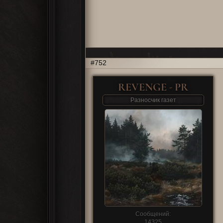
752
REVENGE - PR
Разносчик газет
Сообщений:
14325