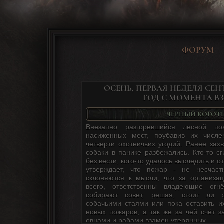
ФОРУМ
ОСЕНЬ, ПЕРВАЯ НЕДЕЛЯ СЕН
ГОД С МОМЕНТА ВЗ
ЧЕРНЫЙ КОГОТ
Внезапно разгоревшийся лесной по
насиженных мест, поубавив их числ
четверти охотничьих угодий. Ранее зах
собаки в панике разбежались. Кто-то с
без вести, кого-то удалось выследить и о
утверждает, что пожар - не несчас
склоняются к мысли, что за организа
всего, ответственны владеющие огн
собирают совет, решая, стоит ли 
собачьими стаями или пока оставить и
новых пожаров, а так же за чей счёт з
овцами и рабами взамен утерянных.