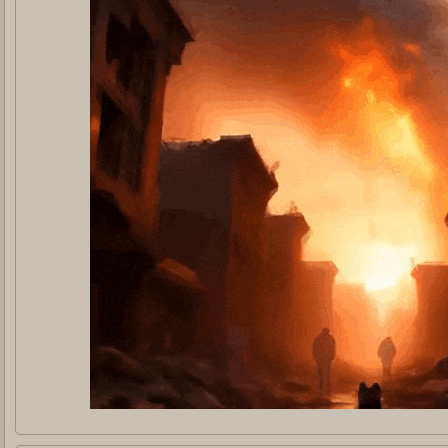
тной группе, которые с
в
сюжетный квест
лков, но пока о странных
ая шапка форума
года! Мы очень признательны
и тем, кто его только начинает.
злеты, и падения, но вы здесь, и
те плюшек в честь праздника :3