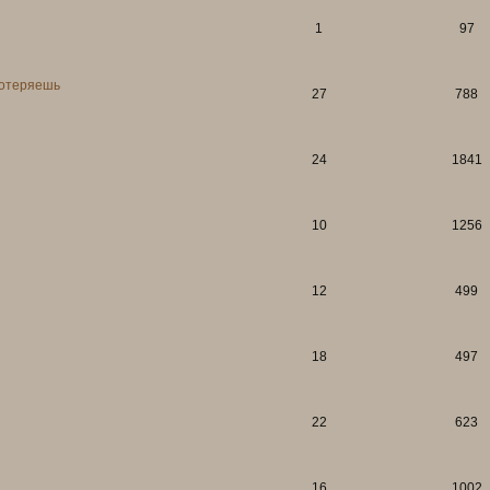
тной группе, которые с
в
сюжетный квест
лков, но пока о странных
1
97
ая шапка форума
года! Мы очень признательны
и тем, кто его только начинает.
потеряешь
злеты, и падения, но вы здесь, и
27
788
те плюшек в честь праздника :3
24
1841
10
1256
12
499
18
497
22
623
16
1002