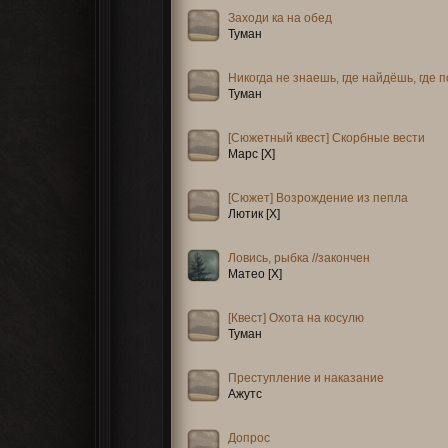
Среди местных ходят слухи о неизвес
20.03.
Открыта запись 
Заходи ка на обед
радушием принимают как собак, так и во
25.02.
Обновлена главн
Туман
миротворцах мало что известно.
22.02.
Нашему форуму исполняется 3 
всем тем, кто прошел с нами этот путь 
Никогда не знаешь, где найдёшь, где 
Нас постигали и успехи, и неудачи, и в
Туман
это дорогого стоит. Спасибо вам! Жди
[Сюжетный квест] Скорбные вести
Марс [X]
[Сюжет] Возрождение из пепла
Лютик [X]
Ловись, рыбка //закончен
Матео [X]
[Квест] Охота на косулю
Туман
Преступление и наказание
Ажутс
Допрос