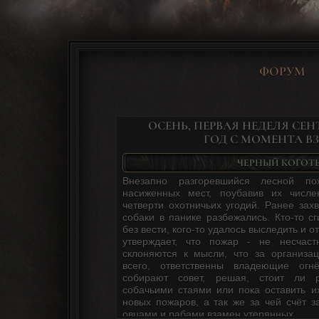
ФОРУМ
ОСЕНЬ, ПЕРВАЯ НЕДЕЛЯ СЕН
ГОД С МОМЕНТА ВЗ
ЧЕРНЫЙ КОГОТ
Внезапно разгоревшийся лесной по
насиженных мест, поубавив их числ
четверти охотничьих угодий. Ранее зах
собаки в панике разбежались. Кто-то с
без вести, кого-то удалось выследить и о
утверждает, что пожар - не несчас
склоняются к мысли, что за организа
всего, ответственны владеющие огн
собирают совет, решая, стоит ли 
собачьими стаями или пока оставить и
новых пожаров, а так же за чей счёт з
овцами и рабами взамен утерянных.