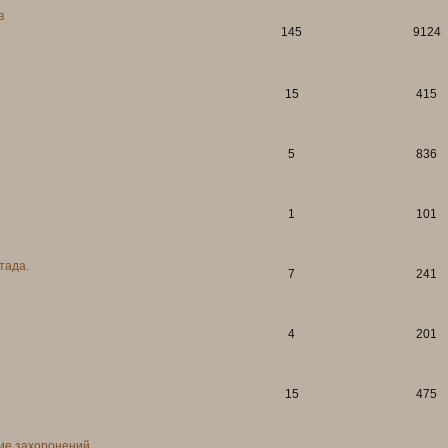
в
145
9124
15
415
5
836
1
101
тада.
7
241
4
201
15
475
ние захоронений