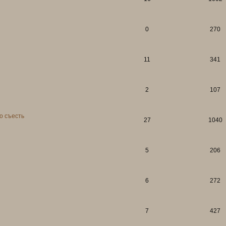
0
270
11
341
2
107
о съесть
27
1040
5
206
6
272
7
427