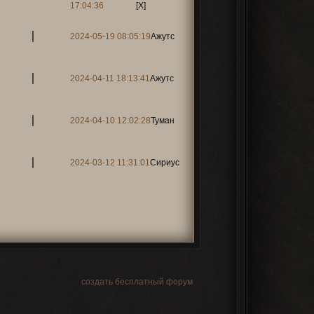
17:04:36
[X]
2024-05-19 08:05:19
Ажутс
2024-04-11 18:13:41
Ажутс
2024-04-10 12:02:28
Туман
2024-03-12 11:31:01
Сириус
создать бесплатный форум