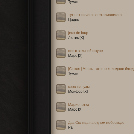
Туман
тут нет ничего вегетарианского
Цадек
jeux de loup
Лютик [X]
пес в волчьей шкуре
Марс [X]
[Сюжет] Месть - это не холодное блюд
Туман
кровные узы
Монфор [X]
Марионетка
Марс [X]
Два Солнца на одном небосводе.
Ра