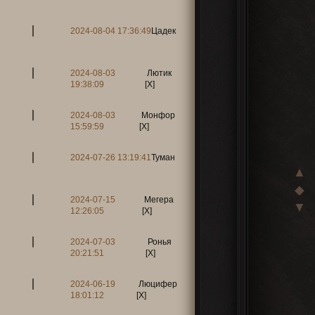
2024-08-04 17:36:49
Цадек
2024-08-03
Лютик
19:38:09
[X]
2024-08-03
Монфор
15:59:59
[X]
2024-07-26 13:19:41
Туман
▲
◆
2024-07-15
Мегера
▼
12:26:05
[X]
2024-07-03
Ронья
20:21:51
[X]
2024-06-19
Люцифер
18:01:12
[X]