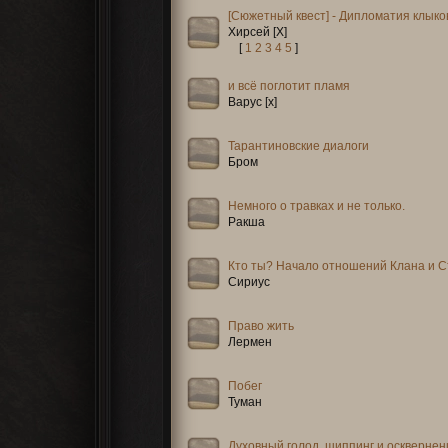
[Сюжетный квест] - Дипломатия клыко
Хирсей [X]
[
1
2
3
4
5
]
и всё поглотит пламя
Варус [x]
Тарантиновские диалоги
Бром
Немного о травках и не только.
Ракша
Кто ты? Начало отношений Клана и С
Сириус
Право жить
Лермен
Побег
Туман
Духовный голод, шиппинг и оскверне