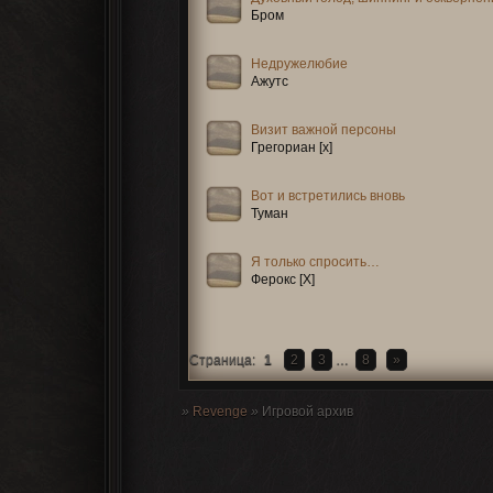
Бром
Недружелюбие
Ажутс
Визит важной персоны
Грегориан [x]
Вот и встретились вновь
Туман
Я только спросить…
Ферокс [X]
Страница:
1
2
3
…
8
»
»
Revenge
»
Игровой архив