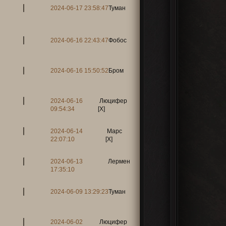
2024-06-17 23:58:47
Туман
2024-06-16 22:43:47
Фобос
2024-06-16 15:50:52
Бром
2024-06-16
Люцифер
09:54:34
[X]
2024-06-14
Марс
22:07:10
[X]
2024-06-13
Лермен
17:35:10
2024-06-09 13:29:23
Туман
2024-06-02
Люцифер