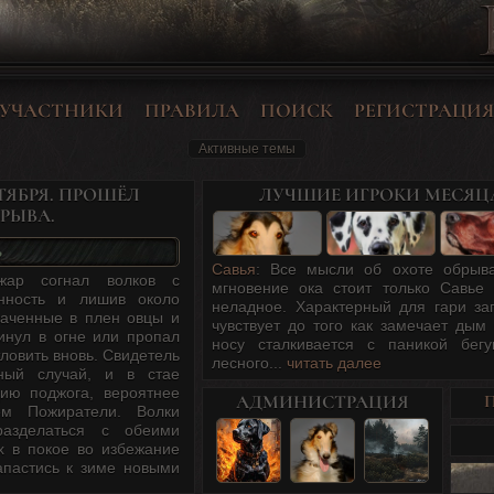
УЧАСТНИКИ
ПРАВИЛА
ПОИСК
РЕГИСТРАЦИЯ
Активные темы
ТЯБРЯ. ПРОШЁЛ
ЛУЧШИЕ ИГРОКИ МЕСЯЦ
РЫВА.
Ь
Савья
: Все мысли об охоте обрыв
жар согнал волков с
мгновение ока стоит только Савье 
енность и лишив около
неладное. Характерный для гари за
ваченные в плен овцы и
чувствует до того как замечает дым 
гинул в огне или пропал
носу сталкивается с паникой бег
тловить вновь. Свидетель
лесного...
читать далее
тный случай, и в стае
цию поджога, вероятнее
АДМИНИСТРАЦИЯ
ём Пожиратели. Волки
разделаться с обеими
х в покое во избежание
апастись к зиме новыми